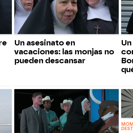
re
Un asesinato en
Un
vacaciones: las monjas no
com
pueden descansar
Bo
qu
MOM
DES