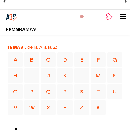
PROGRAMAS
TEMAS
, de la A a la Z:
A
B
C
D
E
F
G
H
I
J
K
L
M
N
O
P
Q
R
S
T
U
V
W
X
Y
Z
#