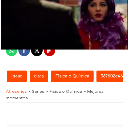
atreseries
Madrid
Publicado:
07 de febrero de 2018, 15:23
Whatsapp
Facebook
X
Flipboard
Isaac
clara
Física o Química
567802e4658
Atreseries
» Series
» Física o Química
» Mejores
momentos