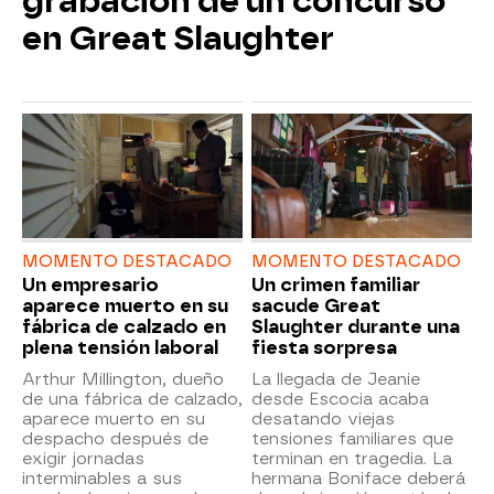
grabación de un concurso
en Great Slaughter
MOMENTO DESTACADO
MOMENTO DESTACADO
Un empresario
Un crimen familiar
aparece muerto en su
sacude Great
fábrica de calzado en
Slaughter durante una
plena tensión laboral
fiesta sorpresa
Arthur Millington, dueño
La llegada de Jeanie
de una fábrica de calzado,
desde Escocia acaba
aparece muerto en su
desatando viejas
despacho después de
tensiones familiares que
exigir jornadas
terminan en tragedia. La
interminables a sus
hermana Boniface deberá