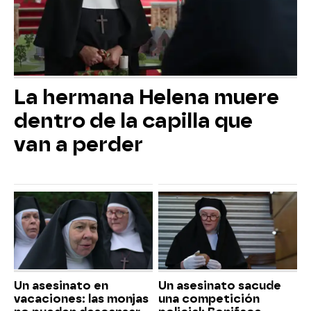
La hermana Helena muere
dentro de la capilla que
van a perder
Un asesinato en
Un asesinato sacude
vacaciones: las monjas
una competición