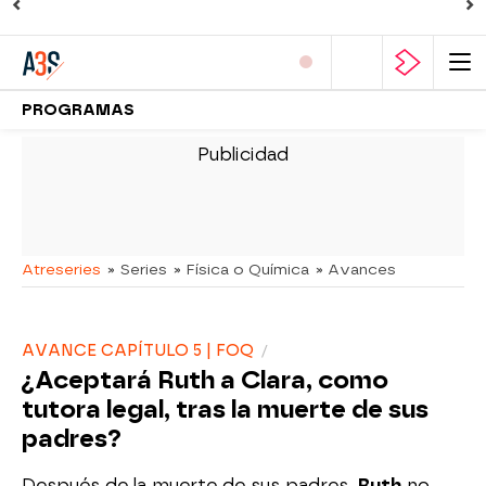
PROGRAMAS
-
Atreseries
» Series
» Física o Química
» Avances
AVANCE CAPÍTULO 5 | FOQ
¿Aceptará Ruth a Clara, como
tutora legal, tras la muerte de sus
padres?
Después de la muerte de sus padres,
Ruth
no