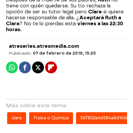
tiene con quién quedarse. Su tío rechaza la
opción de ser su tutor legal pero
Clara
si quiere
hacerse responsable de ella. ¿
Aceptará Ruth a
Clara
? No te lo pierdas esta
viernes a las 22:30
horas.
atreseries.atresmedia.com
Publicado:
07 de febrero de 2018, 15:25
Whatsapp
Facebook
X
Flipboard
Más sobre este tema:
clara
Física o Química
567802e46584a8d145617