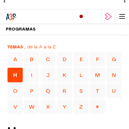
PROGRAMAS
TEMAS
, de la A a la Z:
A
B
C
D
E
F
G
H
I
J
K
L
M
N
O
P
Q
R
S
T
U
V
W
X
Y
Z
#