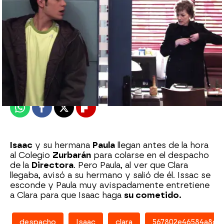
atreseries
Madrid
Publicado:
07 de febrero de 2018, 15:28
Whatsapp
Facebook
X
Flipboard
Isaac
y su hermana
Paula
llegan antes de la hora
al Colegio
Zurbarán
para colarse en el despacho
de la
Directora
. Pero Paula, al ver que Clara
llegaba, avisó a su hermano y salió de él. Issac se
esconde y Paula muy avispadamente entretiene
a Clara para que Isaac haga
su cometido.
despacho
Isaac
clara
567802e46584a8d14