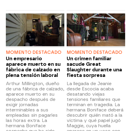
MOMENTO DESTACADO
MOMENTO DESTACADO
Un empresario
Un crimen familiar
aparece muerto en su
sacude Great
fábrica de calzado en
Slaughter durante una
plena tensión laboral
fiesta sorpresa
Arthur Millington, dueño
La llegada de Jeanie
de una fábrica de calzado,
desde Escocia acaba
aparece muerto en su
desatando viejas
despacho después de
tensiones familiares que
exigir jornadas
terminan en tragedia. La
interminables a sus
hermana Boniface deberá
empleadas sin pagarles
descubrir quién mató a la
las horas extra. La
víctima y qué papel jugó
hermana Boniface
Maggie, cuya huella