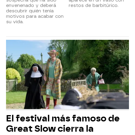
sospecha que ha sido
aparece en un vaso con
envenenado y deberá
restos de barbitúrico.
descubrir quién tenía
motivos para acabar con
su vida.
El festival más famoso de
Great Slow cierra la