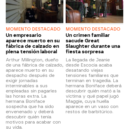
MOMENTO DESTACADO
MOMENTO DESTACADO
Un empresario
Un crimen familiar
aparece muerto en su
sacude Great
fábrica de calzado en
Slaughter durante una
plena tensión laboral
fiesta sorpresa
Arthur Millington, dueño
La llegada de Jeanie
de una fábrica de calzado,
desde Escocia acaba
aparece muerto en su
desatando viejas
despacho después de
tensiones familiares que
exigir jornadas
terminan en tragedia. La
interminables a sus
hermana Boniface deberá
empleadas sin pagarles
descubrir quién mató a la
las horas extra. La
víctima y qué papel jugó
hermana Boniface
Maggie, cuya huella
sospecha que ha sido
aparece en un vaso con
envenenado y deberá
restos de barbitúrico.
descubrir quién tenía
motivos para acabar con
su vida.