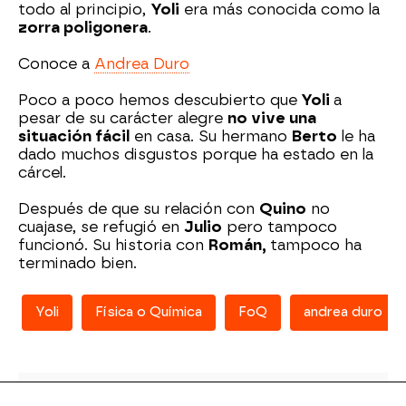
todo al principio,
Yoli
era más conocida como la
zorra poligonera
.
Conoce a
Andrea Duro
Poco a poco hemos descubierto que
Yoli
a
pesar de su carácter alegre
no vive una
situación fácil
en casa. Su hermano
Berto
le ha
dado muchos disgustos porque ha estado en la
cárcel.
Después de que su relación con
Quino
no
cuajase, se refugió en
Julio
pero tampoco
funcionó. Su historia con
Román,
tampoco ha
terminado bien.
Yoli
Física o Química
FoQ
andrea duro