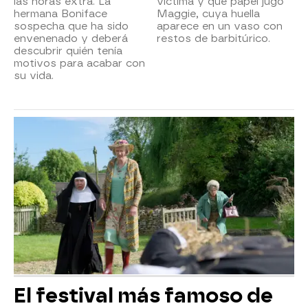
las horas extra. La
víctima y qué papel jugó
hermana Boniface
Maggie, cuya huella
sospecha que ha sido
aparece en un vaso con
envenenado y deberá
restos de barbitúrico.
descubrir quién tenía
motivos para acabar con
su vida.
El festival más famoso de