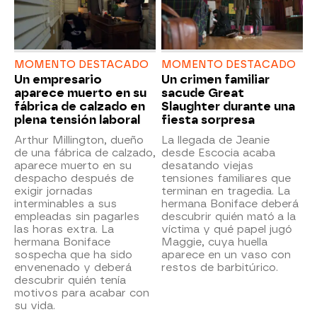
MOMENTO DESTACADO
MOMENTO DESTACADO
Un empresario
Un crimen familiar
aparece muerto en su
sacude Great
fábrica de calzado en
Slaughter durante una
plena tensión laboral
fiesta sorpresa
Arthur Millington, dueño
La llegada de Jeanie
de una fábrica de calzado,
desde Escocia acaba
aparece muerto en su
desatando viejas
despacho después de
tensiones familiares que
exigir jornadas
terminan en tragedia. La
interminables a sus
hermana Boniface deberá
empleadas sin pagarles
descubrir quién mató a la
las horas extra. La
víctima y qué papel jugó
hermana Boniface
Maggie, cuya huella
sospecha que ha sido
aparece en un vaso con
envenenado y deberá
restos de barbitúrico.
descubrir quién tenía
motivos para acabar con
su vida.