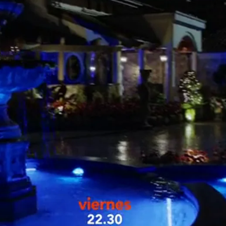
Whatsapp
Facebook
X
Flipboa
eveladora de lo que sucede en el
a televisión sin un guión donde ser
r vicioso y la producción es una otra