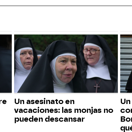
re
Un asesinato en
Un
vacaciones: las monjas no
com
pueden descansar
Bo
qu