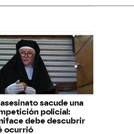
 asesinato sacude una
petición policial:
niface debe descubrir
é ocurrió