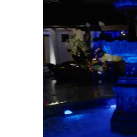
atreseries
Madrid
Publicado:
30 de marzo de 2016, 11:18
UnREAL’ es una mirada r
extravagante mundo de l
un concursante puede se