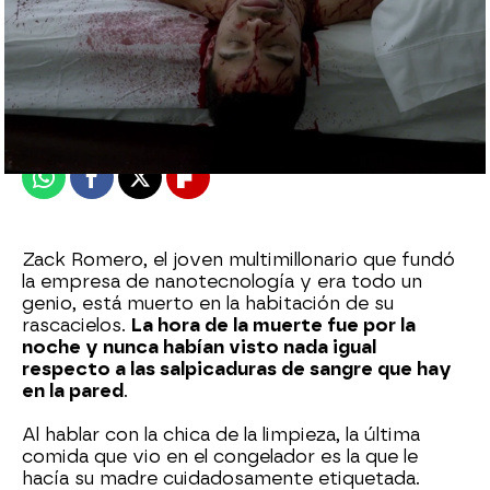
atreseries
Madrid
Publicado:
24 de octubre de 2022, 23:34
Whatsapp
Facebook
X
Flipboard
Zack Romero, el joven multimillonario que fundó
la empresa de nanotecnología y era todo un
genio, está muerto en la habitación de su
rascacielos.
La hora de la muerte fue por la
noche y nunca habían visto nada igual
respecto a las salpicaduras de sangre que hay
en la pared
.
Al hablar con la chica de la limpieza, la última
comida que vio en el congelador es la que le
hacía su madre cuidadosamente etiquetada.