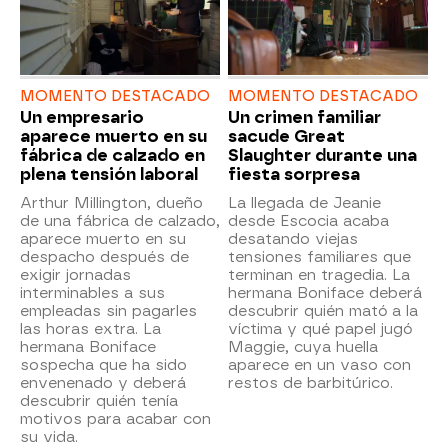
MOMENTO DESTACADO
MOMENTO DESTACADO
Un empresario
Un crimen familiar
aparece muerto en su
sacude Great
fábrica de calzado en
Slaughter durante una
plena tensión laboral
fiesta sorpresa
Arthur Millington, dueño
La llegada de Jeanie
de una fábrica de calzado,
desde Escocia acaba
aparece muerto en su
desatando viejas
despacho después de
tensiones familiares que
exigir jornadas
terminan en tragedia. La
interminables a sus
hermana Boniface deberá
empleadas sin pagarles
descubrir quién mató a la
las horas extra. La
víctima y qué papel jugó
hermana Boniface
Maggie, cuya huella
sospecha que ha sido
aparece en un vaso con
envenenado y deberá
restos de barbitúrico.
descubrir quién tenía
motivos para acabar con
su vida.