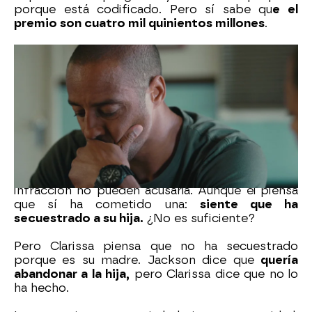
porque está codificado. Pero sí sabe qu
e el
premio son cuatro mil quinientos millones
.
Por su parte Jackson va a al trabajo después de
haber sido padre y no
puede dejar de pensar en
su bebé y en su madre Emma. S
alió de
maternidad con la hija y ha desaparecido. Tiene
el móvil apagado. Pero los expolicías conocen
todos sus trucos.
Su agente de la condicional avisará si se pone en
contacto. Pero como no ha cometido ninguna
infracción no pueden acusarla. Aunque él piensa
que sí ha cometido una:
siente que ha
secuestrado a su hija.
¿No es suficiente?
Pero Clarissa piensa que no ha secuestrado
porque es su madre. Jackson dice que
quería
abandonar a la hija,
pero Clarissa dice que no lo
ha hecho.