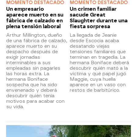
MOMENTO DESTACADO
MOMENTO DESTACADO
Un empresario
Un crimen familiar
aparece muerto en su
sacude Great
fábrica de calzado en
Slaughter durante una
plena tensión laboral
fiesta sorpresa
Arthur Millington, dueño
La llegada de Jeanie
de una fábrica de calzado,
desde Escocia acaba
aparece muerto en su
desatando viejas
despacho después de
tensiones familiares que
exigir jornadas
terminan en tragedia. La
interminables a sus
hermana Boniface deberá
empleadas sin pagarles
descubrir quién mató a la
las horas extra. La
víctima y qué papel jugó
hermana Boniface
Maggie, cuya huella
sospecha que ha sido
aparece en un vaso con
envenenado y deberá
restos de barbitúrico.
descubrir quién tenía
motivos para acabar con
su vida.