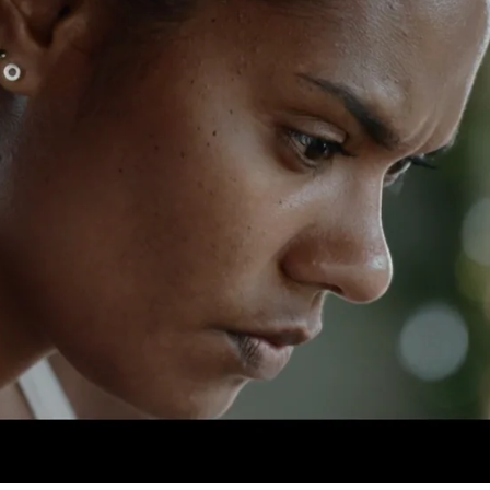
Whatsapp
Facebook
X
Flipboa
4
agentes revisan cada detalle y
de vigilancia esta tapada por pintura
as imágenes
. Por eso, deciden abrir el
e tiene una aplicación para ver las
l día anterior, había estado un chico
r lo que piensan que es el posible