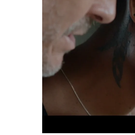
atreseries
Madrid
Publicado:
11 de diciembre de 2022, 23:3
En el taller de Willy,
los 
observan que la cámara 
para no poder grabar l
ordenador de Willy dond
imágenes de la cámara. E
manipulando su coche po
asesino.