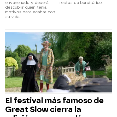
envenenado y deberá
restos de barbitúrico.
descubrir quién tenía
motivos para acabar con
su vida.
El festival más famoso de
Great Slow cierra la