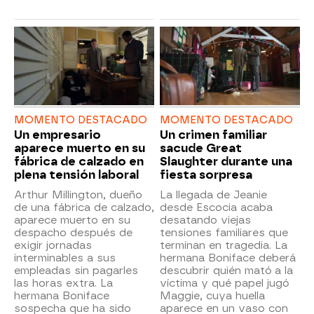
MOMENTO DESTACADO
MOMENTO DESTACADO
Un empresario
Un crimen familiar
aparece muerto en su
sacude Great
fábrica de calzado en
Slaughter durante una
plena tensión laboral
fiesta sorpresa
Arthur Millington, dueño
La llegada de Jeanie
de una fábrica de calzado,
desde Escocia acaba
aparece muerto en su
desatando viejas
despacho después de
tensiones familiares que
exigir jornadas
terminan en tragedia. La
interminables a sus
hermana Boniface deberá
empleadas sin pagarles
descubrir quién mató a la
las horas extra. La
víctima y qué papel jugó
hermana Boniface
Maggie, cuya huella
sospecha que ha sido
aparece en un vaso con