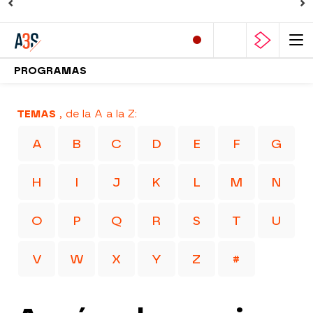
PROGRAMAS
TEMAS
, de la A a la Z:
A
B
C
D
E
F
G
H
I
J
K
L
M
N
O
P
Q
R
S
T
U
V
W
X
Y
Z
#