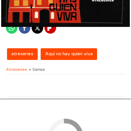
Madrid
Publicado:
08 de febrero de 2018, 11:43
Whatsapp
Facebook
X
Flipboard
atreseries
Aquí no hay quien viva
Atreseries
» Series