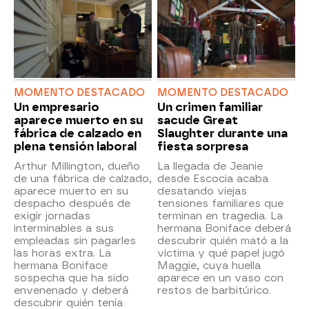
MOMENTO DESTACADO
MOMENTO DESTACADO
Un empresario
Un crimen familiar
aparece muerto en su
sacude Great
fábrica de calzado en
Slaughter durante una
plena tensión laboral
fiesta sorpresa
Arthur Millington, dueño
La llegada de Jeanie
de una fábrica de calzado,
desde Escocia acaba
aparece muerto en su
desatando viejas
despacho después de
tensiones familiares que
exigir jornadas
terminan en tragedia. La
interminables a sus
hermana Boniface deberá
empleadas sin pagarles
descubrir quién mató a la
las horas extra. La
víctima y qué papel jugó
hermana Boniface
Maggie, cuya huella
sospecha que ha sido
aparece en un vaso con
envenenado y deberá
restos de barbitúrico.
descubrir quién tenía