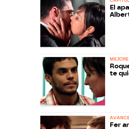
CAPÍTULO
El ap
Alber
MEJORES
Roque
te qu
AVANCE 
Fer a