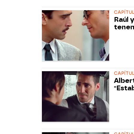
CAPÍTUL
Raúl 
tenem
CAPÍTULO
Alber
"Estab