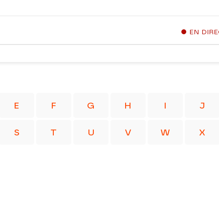
EN DIR
E
F
G
H
I
J
S
T
U
V
W
X