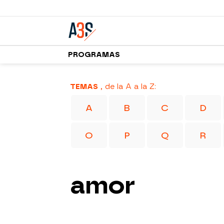
PROGRAMAS
TEMAS
, de la A a la Z:
A
B
C
D
O
P
Q
R
amor