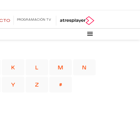
PROGRAMACIÓN TV
ECTO
K
L
M
N
Y
Z
#