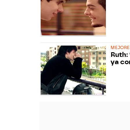
MEJORES
Ruth:
ya co