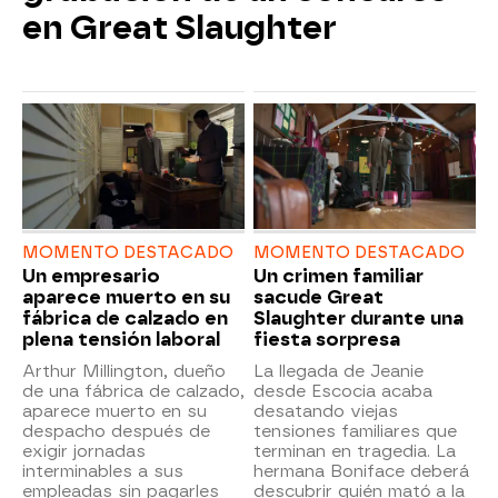
en Great Slaughter
MOMENTO DESTACADO
MOMENTO DESTACADO
Un empresario
Un crimen familiar
aparece muerto en su
sacude Great
fábrica de calzado en
Slaughter durante una
plena tensión laboral
fiesta sorpresa
Arthur Millington, dueño
La llegada de Jeanie
de una fábrica de calzado,
desde Escocia acaba
aparece muerto en su
desatando viejas
despacho después de
tensiones familiares que
exigir jornadas
terminan en tragedia. La
interminables a sus
hermana Boniface deberá
empleadas sin pagarles
descubrir quién mató a la