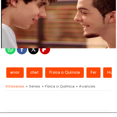
atreseries
Madrid
Publicado:
07 de febrero de 2018, 15:27
Whatsapp
Facebook
X
Flipboard
amor
chat
Física o Químcia
Fer
Hug
Atreseries
» Series
» Física o Química
» Avances