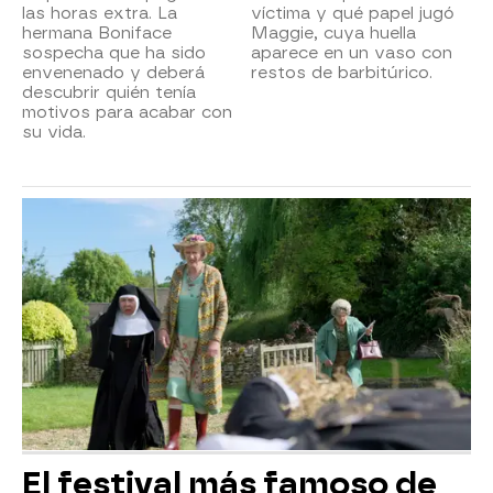
las horas extra. La
víctima y qué papel jugó
hermana Boniface
Maggie, cuya huella
sospecha que ha sido
aparece en un vaso con
envenenado y deberá
restos de barbitúrico.
descubrir quién tenía
motivos para acabar con
su vida.
El festival más famoso de