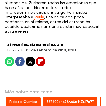
alumnos del Zurbarán todas las emociones que
hace años nos hicieron llorar, reír e
impresionarnos cada día. Angy Fernández
interpretaba a
Paula
, una chica con poca
confianza en sí misma, antes del estreno ha
querido dedicarnos una entrevista muy especial
a Atreseries.
atreseries.atresmedia.com
Publicado:
08 de febrero de 2018, 13:21
Whatsapp
Facebook
X
Flipboard
Más sobre este tema:
Física o Química
567802e46584a8d145617e77
P