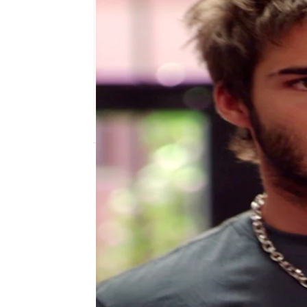
atreseries
Madrid
Publicado:
07 de febrero de 2018, 15:24
Física o Químcia
Yoli