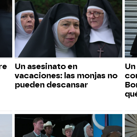
re
Un asesinato en
Un
vacaciones: las monjas no
com
pueden descansar
Bo
qu