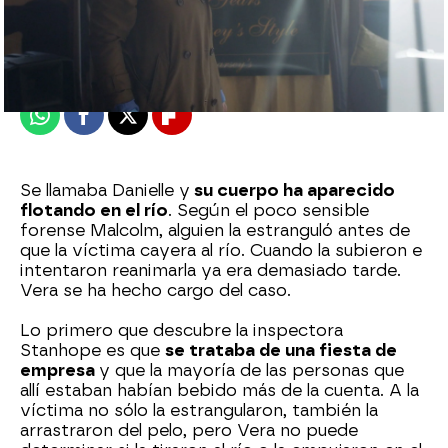
atreseries
Publicado:
09 de marzo de 2023, 23:04
Whatsapp
Facebook
X
Flipboard
Se llamaba Danielle y
su cuerpo ha aparecido
flotando en el río
. Según el poco sensible
forense Malcolm, alguien la estranguló antes de
que la víctima cayera al río. Cuando la subieron e
intentaron reanimarla ya era demasiado tarde.
Vera se ha hecho cargo del caso.
Lo primero que descubre la inspectora
Stanhope es que
se trataba de una fiesta de
empresa
y que la mayoría de las personas que
allí estaban habían bebido más de la cuenta. A la
víctima no sólo la estrangularon, también la
arrastraron del pelo, pero Vera no puede