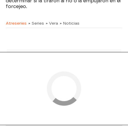
determinar si la tiraron al río o la empujaron en el
forcejeo.
Atreseries
» Series
» Vera
» Noticias