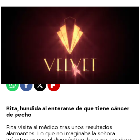
atreseries
Madrid
Publicado:
08 de junio de 2018, 15:53
Whatsapp
Facebook
X
Flipboard
Rita, hundida al enterarse de que tiene cáncer
de pecho
Rita visita al médico tras unos resultados
alarmantes. Lo que no imaginaba la señora
Infantes es que el diagnóstico iba a ser tan duro,