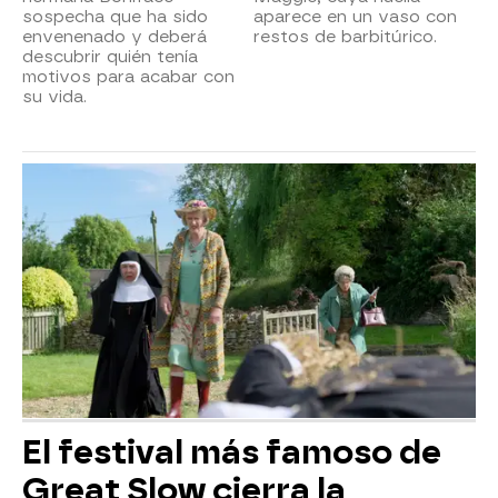
sospecha que ha sido
aparece en un vaso con
envenenado y deberá
restos de barbitúrico.
descubrir quién tenía
motivos para acabar con
su vida.
El festival más famoso de
Great Slow cierra la