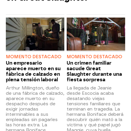
MOMENTO DESTACADO
MOMENTO DESTACADO
Un empresario
Un crimen familiar
aparece muerto en su
sacude Great
fábrica de calzado en
Slaughter durante una
plena tensión laboral
fiesta sorpresa
Arthur Millington, dueño
La llegada de Jeanie
de una fábrica de calzado,
desde Escocia acaba
aparece muerto en su
desatando viejas
despacho después de
tensiones familiares que
exigir jornadas
terminan en tragedia. La
interminables a sus
hermana Boniface deberá
empleadas sin pagarles
descubrir quién mató a la
las horas extra. La
víctima y qué papel jugó
hermana Boniface
Maggie, cuya huella