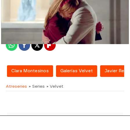
atreseries
Madrid
Publicado:
16 de febrero de 2018, 13:01
Whatsapp
Facebook
X
Flipboard
Clara Montesinos
Galerías Velvet
Javier Rey
Atreseries
» Series
» Velvet