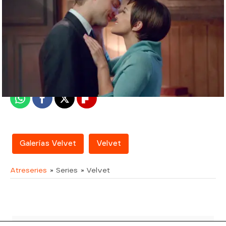
atreseries
Madrid
Publicado:
08 de junio de 2018, 15:51
Whatsapp
Facebook
X
Flipboard
Galerías Velvet
Velvet
Atreseries
» Series
» Velvet