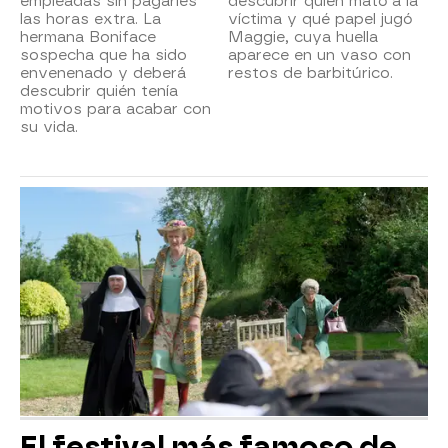
empleadas sin pagarles
descubrir quién mató a la
las horas extra. La
víctima y qué papel jugó
hermana Boniface
Maggie, cuya huella
sospecha que ha sido
aparece en un vaso con
envenenado y deberá
restos de barbitúrico.
descubrir quién tenía
motivos para acabar con
su vida.
El festival más famoso de