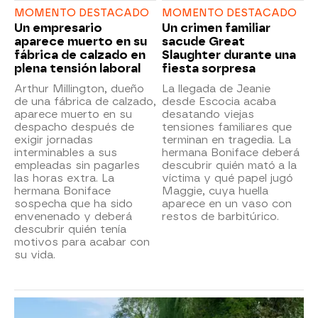
MOMENTO DESTACADO
MOMENTO DESTACADO
Un empresario
Un crimen familiar
aparece muerto en su
sacude Great
fábrica de calzado en
Slaughter durante una
plena tensión laboral
fiesta sorpresa
Arthur Millington, dueño
La llegada de Jeanie
de una fábrica de calzado,
desde Escocia acaba
aparece muerto en su
desatando viejas
despacho después de
tensiones familiares que
exigir jornadas
terminan en tragedia. La
interminables a sus
hermana Boniface deberá
empleadas sin pagarles
descubrir quién mató a la
las horas extra. La
víctima y qué papel jugó
hermana Boniface
Maggie, cuya huella
sospecha que ha sido
aparece en un vaso con
envenenado y deberá
restos de barbitúrico.
descubrir quién tenía
motivos para acabar con
su vida.