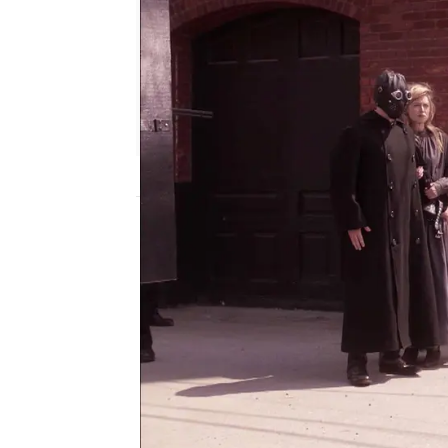
atreseries
Publicado:
13 de mayo de 2026, 19:00
William Murdoch se enf
de Cabbagetown en gra
contacto con él tras rec
hombre manipulando un
vista, parece mortífero.