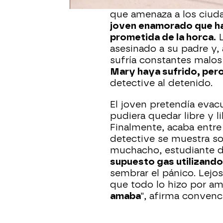
Al final de la investiga
que amenaza a los ciuda
joven enamorado que ha 
prometida de la horca.
L
asesinado a su padre y, 
sufría constantes malos 
Mary haya sufrido, pero 
detective al detenido.
El joven pretendía evacu
pudiera quedar libre y l
Finalmente, acaba entre 
detective se muestra so
muchacho, estudiante 
supuesto gas utilizando 
sembrar el pánico. Lejos
que todo lo hizo por am
amaba
", afirma convenc