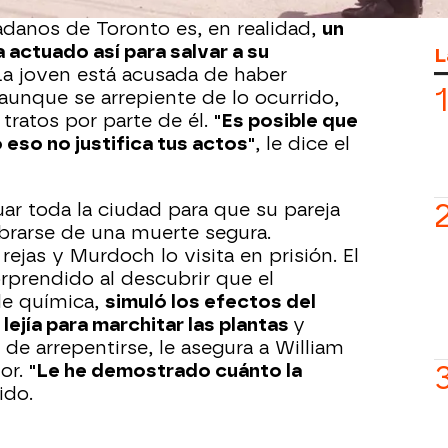
ción, William descubre que la persona
danos de Toronto es, en realidad,
un
actuado así para salvar a su
L
a joven está acusada de haber
aunque se arrepiente de lo ocurrido,
tratos por parte de él.
"Es posible que
eso no justifica tus actos"
, le dice el
ar toda la ciudad para que su pareja
ibrarse de una muerte segura.
rejas y Murdoch lo visita en prisión. El
rprendido al descubrir que el
de química,
simuló los efectos del
lejía para marchitar las plantas
y
 de arrepentirse, le asegura a William
or.
"Le he demostrado cuánto la
ido.