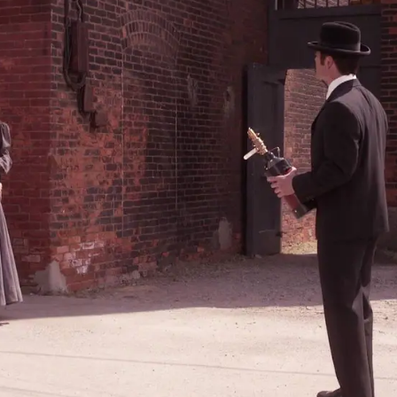
Whatsapp
Facebook
X
Flipboa
renta a un caso que pone a
la ciudad
ve peligro.
El alcalde se pone en
ibir una película en la que aparece
un
a bombona con un gas
que, a simple