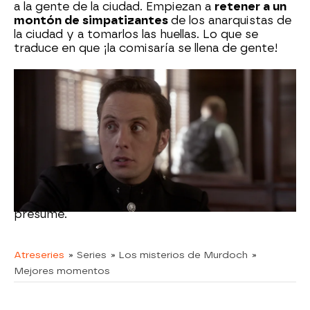
a la gente de la ciudad. Empiezan a
retener a un
montón de simpatizantes
de los anarquistas de
la ciudad y a tomarlos las huellas. Lo que se
traduce en que ¡la comisaría se llena de gente!
Pero así tendrán acceso a un
gran archivo con
todos los enemigos
que tiene el gobierno.
“¿De qué se me acusa?”, preguntan algunos. Pero
lo cierto es que todavía de nada.
George no da abasto haciendo el trabajo. ¡Se ha
ganado el sueldo del día! Normal que le de para
comprarse esa preciosa pluma de la que tanto
presume.
Atreseries
» Series
» Los misterios de Murdoch
»
Mejores momentos