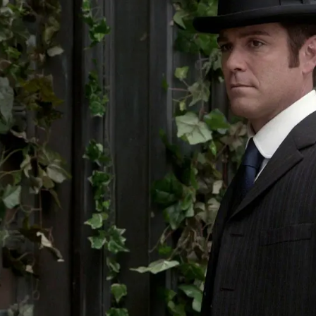
Whatsapp
Facebook
X
Flipboa
e un hombre turco en el río
con una
nte.
El detective William Murdoch se
igación
junto a su inseparable ayudante
un recibo encontrado en la chaqueta del