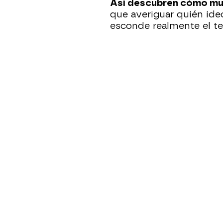
Así descubren cómo muri
que averiguar quién id
esconde realmente el te