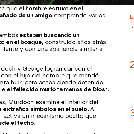
a una tienda de alimentos. Allí, el
rma que
el hombre estuvo en el
añado de un amigo
comprando varios
L
 ambos
estaban buscando un
to en el bosque
, construido años atrás
eniente y con una apariencia similar al
rdoch y George logran dar con el
 con el hijo del hombre que mandó
tenta huir, pero acaba siendo detenido.
que
el fallecido murió "a manos de Dios".
as, Murdoch examina el interior del
 extraños símbolos en el suelo.
Al
os, activa un mecanismo oculto que
sde el techo.