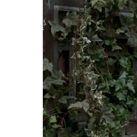
atreseries
Publicado:
26 de mayo de 2026, 17:30
Encuentran el cadáver d
flecha clavada en la fre
hace cargo de la invest
George Crabtree.
Las pistas halladas en 