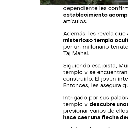
fallecido los llevan hast
dependiente les confi
establecimiento acomp
artículos.
Además, les revela que
misterioso templo ocul
por un millonario terrat
Taj Mahal.
Siguiendo esa pista, Mu
templo y se encuentran
construirlo. El joven in
Entonces, les asegura 
Intrigado por sus palabr
templo y
descubre unos
presionar varios de ell
hace caer una flecha de