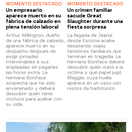
MOMENTO DESTACADO
MOMENTO DESTACADO
Un empresario
Un crimen familiar
aparece muerto en su
sacude Great
fábrica de calzado en
Slaughter durante una
plena tensión laboral
fiesta sorpresa
Arthur Millington, dueño
La llegada de Jeanie
de una fábrica de calzado,
desde Escocia acaba
aparece muerto en su
desatando viejas
despacho después de
tensiones familiares que
exigir jornadas
terminan en tragedia. La
interminables a sus
hermana Boniface deberá
empleadas sin pagarles
descubrir quién mató a la
las horas extra. La
víctima y qué papel jugó
hermana Boniface
Maggie, cuya huella
sospecha que ha sido
aparece en un vaso con
envenenado y deberá
restos de barbitúrico.
descubrir quién tenía
motivos para acabar con
su vida.