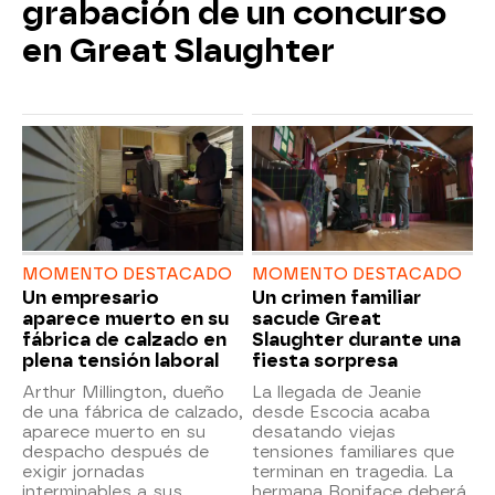
grabación de un concurso
en Great Slaughter
MOMENTO DESTACADO
MOMENTO DESTACADO
Un empresario
Un crimen familiar
aparece muerto en su
sacude Great
fábrica de calzado en
Slaughter durante una
plena tensión laboral
fiesta sorpresa
Arthur Millington, dueño
La llegada de Jeanie
de una fábrica de calzado,
desde Escocia acaba
aparece muerto en su
desatando viejas
despacho después de
tensiones familiares que
exigir jornadas
terminan en tragedia. La
interminables a sus
hermana Boniface deberá