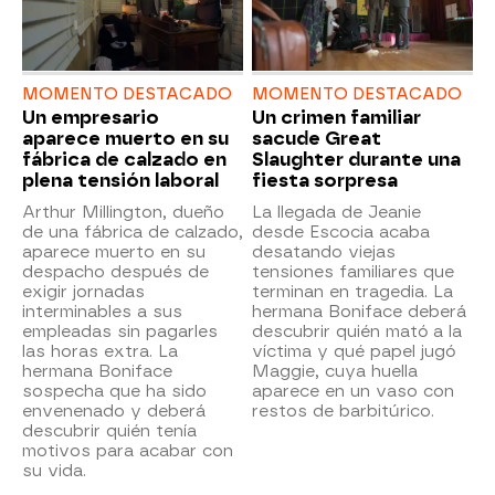
MOMENTO DESTACADO
MOMENTO DESTACADO
Un empresario
Un crimen familiar
aparece muerto en su
sacude Great
fábrica de calzado en
Slaughter durante una
plena tensión laboral
fiesta sorpresa
Arthur Millington, dueño
La llegada de Jeanie
de una fábrica de calzado,
desde Escocia acaba
aparece muerto en su
desatando viejas
despacho después de
tensiones familiares que
exigir jornadas
terminan en tragedia. La
interminables a sus
hermana Boniface deberá
empleadas sin pagarles
descubrir quién mató a la
las horas extra. La
víctima y qué papel jugó
hermana Boniface
Maggie, cuya huella
sospecha que ha sido
aparece en un vaso con
envenenado y deberá
restos de barbitúrico.
descubrir quién tenía
motivos para acabar con
su vida.