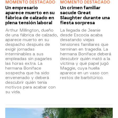
MOMENTO DESTACADO
MOMENTO DESTACADO
Un empresario
Un crimen familiar
aparece muerto en su
sacude Great
fábrica de calzado en
Slaughter durante una
plena tensión laboral
fiesta sorpresa
Arthur Millington, dueño
La llegada de Jeanie
de una fábrica de calzado,
desde Escocia acaba
aparece muerto en su
desatando viejas
despacho después de
tensiones familiares que
exigir jornadas
terminan en tragedia. La
interminables a sus
hermana Boniface deberá
empleadas sin pagarles
descubrir quién mató a la
las horas extra. La
víctima y qué papel jugó
hermana Boniface
Maggie, cuya huella
sospecha que ha sido
aparece en un vaso con
envenenado y deberá
restos de barbitúrico.
descubrir quién tenía
motivos para acabar con
su vida.