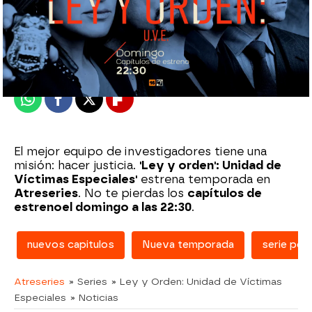
atreseries
Madrid
Publicado:
01 de noviembre de 2021, 06:03
Whatsapp
Facebook
X
Flipboard
El mejor equipo de investigadores tiene una
misión: hacer justicia.
'Ley y orden': Unidad de
Víctimas Especiales'
estrena temporada en
Atreseries
. No te pierdas los
capítulos de
estreno
el domingo a las 22:30
.
nuevos capitulos
Nueva temporada
serie poli
Atreseries
» Series
» Ley y Orden: Unidad de Víctimas
Especiales
» Noticias