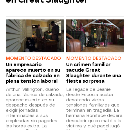
MOMENTO DESTACADO
MOMENTO DESTACADO
Un empresario
Un crimen familiar
aparece muerto en su
sacude Great
fábrica de calzado en
Slaughter durante una
plena tensión laboral
fiesta sorpresa
Arthur Millington, dueño
La llegada de Jeanie
de una fábrica de calzado,
desde Escocia acaba
aparece muerto en su
desatando viejas
despacho después de
tensiones familiares que
exigir jornadas
terminan en tragedia. La
interminables a sus
hermana Boniface deberá
empleadas sin pagarles
descubrir quién mató a la
las horas extra. La
víctima y qué papel jugó