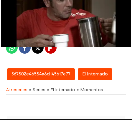
atreseries
Madrid
Publicado:
14 de julio de 2017, 11:03
Whatsapp
Facebook
X
Flipboard
567802e46584a8d145617e77
El Internado
Atreseries
» Series
» El Internado
» Momentos