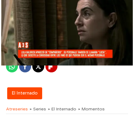
atreseries
Madrid
Publicado:
10 de octubre de 2017, 10:54
Whatsapp
Facebook
X
Flipboard
El Internado
Atreseries
» Series
» El Internado
» Momentos