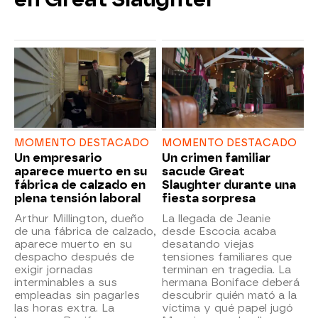
MOMENTO DESTACADO
MOMENTO DESTACADO
Un empresario
Un crimen familiar
aparece muerto en su
sacude Great
fábrica de calzado en
Slaughter durante una
plena tensión laboral
fiesta sorpresa
Arthur Millington, dueño
La llegada de Jeanie
de una fábrica de calzado,
desde Escocia acaba
aparece muerto en su
desatando viejas
despacho después de
tensiones familiares que
exigir jornadas
terminan en tragedia. La
interminables a sus
hermana Boniface deberá
empleadas sin pagarles
descubrir quién mató a la
las horas extra. La
víctima y qué papel jugó