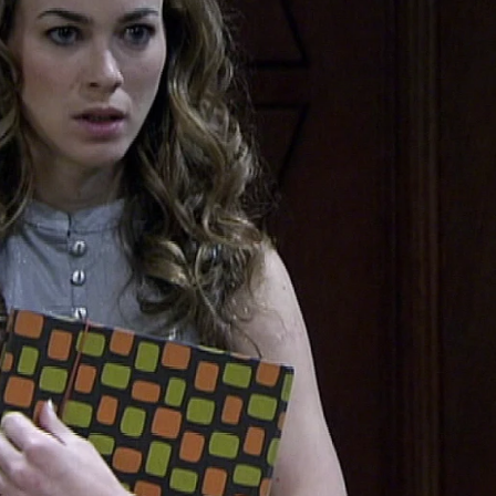
Whatsapp
Facebook
X
Flipboa
:33