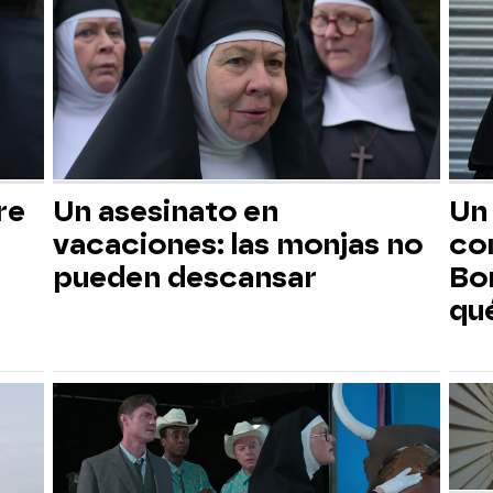
re
Un asesinato en
Un
vacaciones: las monjas no
com
pueden descansar
Bo
qu