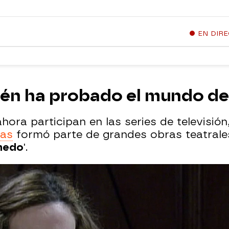
EN DIR
én ha probado el mundo del
ora participan en las series de televisió
zas
formó parte de grandes obras teatrale
lmedo
'.