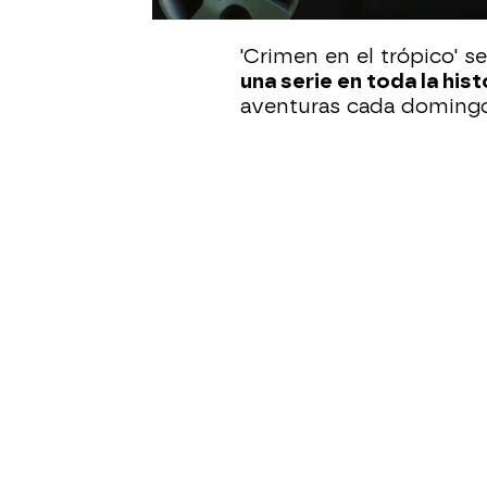
caribeña de Martinica.
'Crimen en el trópico' 
una serie en toda la his
aventuras cada domingo a