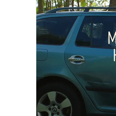
atreseries
Madrid
Publicado:
12 de julio de 2022, 17:09
En medio de una ola de 
trópico' ha llegado a At
formal, seria y siempre
imprevisible, desordenad
han aterrizado los domi
Atreseries para entreten