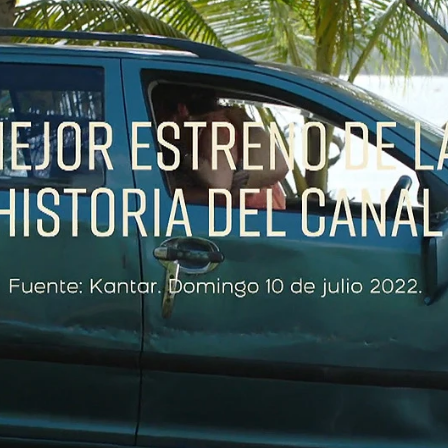
Whatsapp
Facebook
X
Flipboa
calor, el estreno de
'Crimen en el
reseries pisando fuerte
. La exigente,
 firme comandante Melissa junto a la
a, caótica y alocada capitana Crivelli
ngos a las 22:30 horas en la noche de
ernos con sus investigaciones en la isla