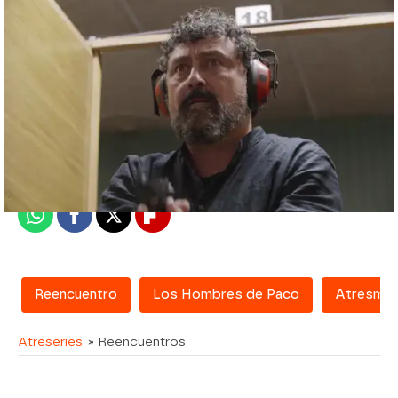
atreseries
Madrid
Publicado:
14 de diciembre de 2016, 17:32
Whatsapp
Facebook
X
Flipboard
Reencuentro
Los Hombres de Paco
Atresmed
Atreseries
» Reencuentros