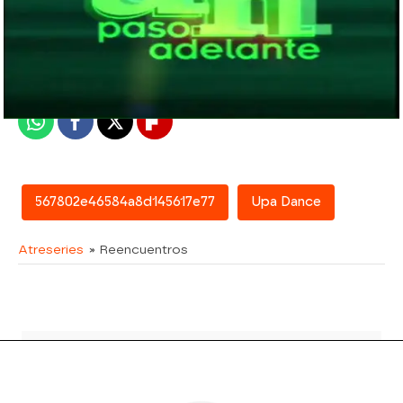
atreseries
Madrid
Publicado:
07 de febrero de 2018, 15:27
Whatsapp
Facebook
X
Flipboard
567802e46584a8d145617e77
Upa Dance
Atreseries
» Reencuentros