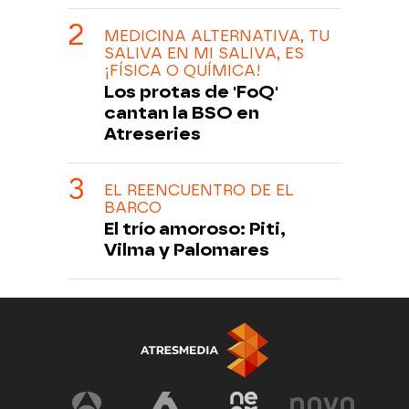
MEDICINA ALTERNATIVA, TU
SALIVA EN MI SALIVA, ES
¡FÍSICA O QUÍMICA!
Los protas de 'FoQ'
cantan la BSO en
Atreseries
EL REENCUENTRO DE EL
BARCO
El trío amoroso: Piti,
Vilma y Palomares