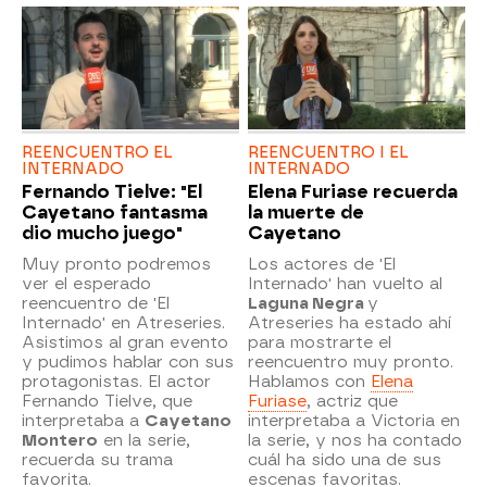
REENCUENTRO EL
REENCUENTRO I EL
INTERNADO
INTERNADO
Fernando Tielve: "El
Elena Furiase recuerda
Cayetano fantasma
la muerte de
dio mucho juego"
Cayetano
Muy pronto podremos
Los actores de 'El
ver el esperado
Internado' han vuelto al
reencuentro de 'El
Laguna Negra
y
Internado' en Atreseries.
Atreseries ha estado ahí
Asistimos al gran evento
para mostrarte el
y pudimos hablar con sus
reencuentro muy pronto.
protagonistas. El actor
Hablamos con
Elena
Fernando Tielve, que
Furiase
, actriz que
interpretaba a
Cayetano
interpretaba a Victoria en
Montero
en la serie,
la serie, y nos ha contado
recuerda su trama
cuál ha sido una de sus
favorita.
escenas favoritas.