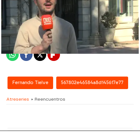
atreseries
Madrid
Publicado:
08 de junio de 2018, 15:38
Whatsapp
Facebook
X
Flipboard
Fernando Tielve
567802e46584a8d145617e77
Atreseries
» Reencuentros