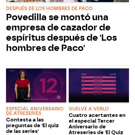
DESPUÉS DE LOS HOMBRES DE PACO
Povedilla se montó una
empresa de cazador de
espíritus después de 'Los
hombres de Paco'
ESPECIAL ANIVERSARIO
VUELVE A VERLO
DE ATRESERIES
Cuatro acertantes en
Contesta a las
el especial Tercer
preguntas de 'El quiz
Aniversario de
de las series'
Atreseries de 'El Quiz