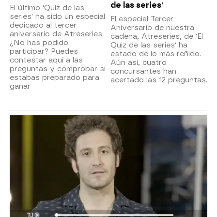
de las series'
El último 'Quiz de las
series' ha sido un especial
El especial Tercer
dedicado al tercer
Aniversario de nuestra
aniversario de Atreseries.
cadena, Atreseries, de 'El
¿No has podido
Quiz de las series' ha
participar? Puedes
estado de lo más reñido.
contestar aquí a las
Aún así, cuatro
preguntas y comprobar si
concursantes han
estabas preparado para
acertado las 12 preguntas.
ganar