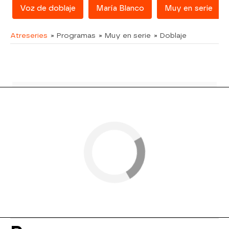
Voz de doblaje
María Blanco
Muy en serie
Atreseries
» Programas
» Muy en serie
» Doblaje