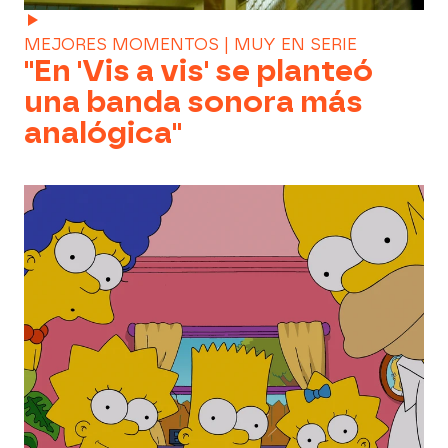
MEJORES MOMENTOS | MUY EN SERIE
"En 'Vis a vis' se planteó
una banda sonora más
analógica"