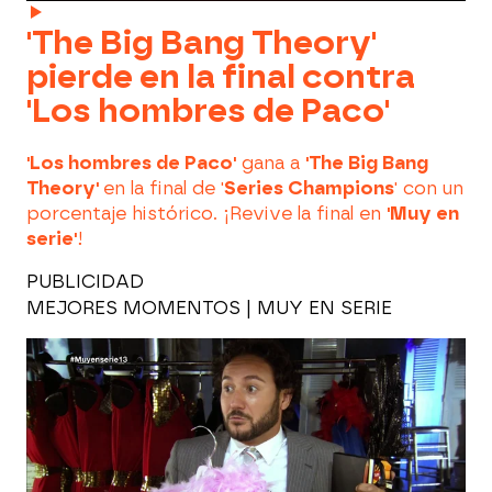
'The Big Bang Theory'
pierde en la final contra
'Los hombres de Paco'
'Los hombres de Paco'
gana a
'The Big Bang
Theory'
en la final de '
Series Champions
' con un
porcentaje histórico. ¡Revive la final en
'Muy en
serie'
!
PUBLICIDAD
MEJORES MOMENTOS | MUY EN SERIE