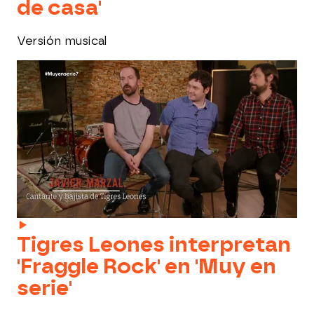
de casa'
Versión musical
Tigres Leones interpretan
'Fraggle Rock' en 'Muy en
serie'