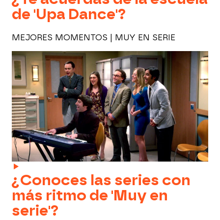
de 'Upa Dance'?
MEJORES MOMENTOS | MUY EN SERIE
¿Conoces las series con
más ritmo de 'Muy en
serie'?