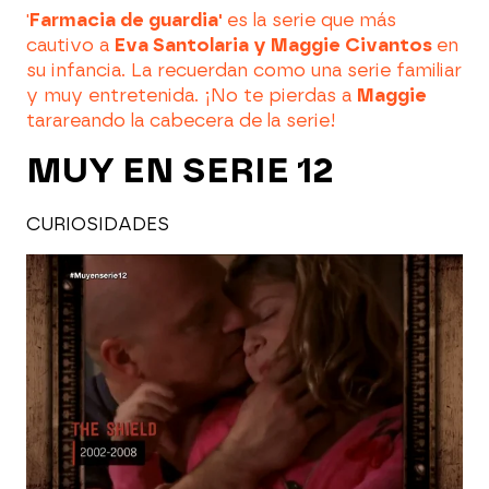
'
Farmacia de guardia'
es la serie que más
cautivo a
Eva Santolaria y Maggie Civantos
en
su infancia. La recuerdan como una serie familiar
y muy entretenida. ¡No te pierdas a
Maggie
tarareando la cabecera de la serie!
MUY EN SERIE 12
CURIOSIDADES