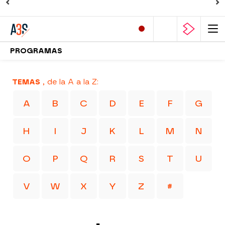
PROGRAMAS
TEMAS
, de la A a la Z:
A
B
C
D
E
F
G
H
I
J
K
L
M
N
O
P
Q
R
S
T
U
V
W
X
Y
Z
#