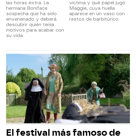
las horas extra. La
víctima y qué papel jugó
hermana Boniface
Maggie, cuya huella
sospecha que ha sido
aparece en un vaso con
envenenado y deberá
restos de barbitúrico.
descubrir quién tenía
motivos para acabar con
su vida.
El festival más famoso de