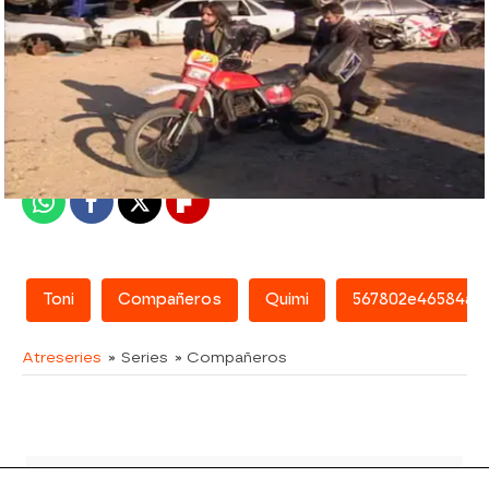
atreseries
Madrid
Publicado:
07 de febrero de 2018, 15:26
Whatsapp
Facebook
X
Flipboard
Toni
Compañeros
Quimi
567802e46584a8d
Atreseries
» Series
» Compañeros