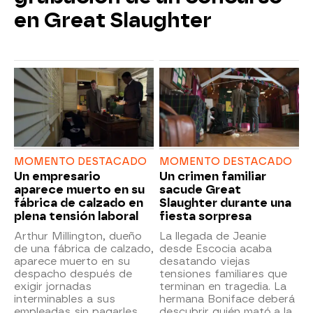
en Great Slaughter
MOMENTO DESTACADO
MOMENTO DESTACADO
Un empresario
Un crimen familiar
aparece muerto en su
sacude Great
fábrica de calzado en
Slaughter durante una
plena tensión laboral
fiesta sorpresa
Arthur Millington, dueño
La llegada de Jeanie
de una fábrica de calzado,
desde Escocia acaba
aparece muerto en su
desatando viejas
despacho después de
tensiones familiares que
exigir jornadas
terminan en tragedia. La
interminables a sus
hermana Boniface deberá
empleadas sin pagarles
descubrir quién mató a la