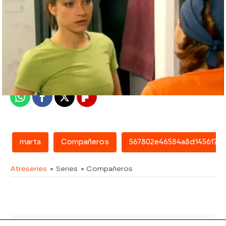
atreseries
Madrid
Publicado:
07 de febrero de 2018, 15:25
Whatsapp
Facebook
X
Flipboard
marta
Compañeros
567802e46584a8d145617e7
Atreseries
» Series
» Compañeros