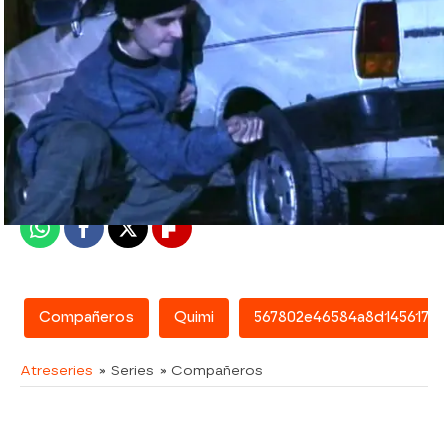
atreseries
Madrid
Publicado:
26 de enero de 2018, 21:44
Whatsapp
Facebook
X
Flipboard
Compañeros
Quimi
567802e46584a8d145617e7
Atreseries
» Series
» Compañeros