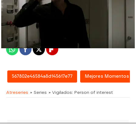
atreseries
Madrid
Publicado:
08 de febrero de 2016, 16:29
Whatsapp
Facebook
X
Flipboard
567802e46584a8d145617e77
Mejores Momentos
Atreseries
» Series
» Vigilados: Person of interest