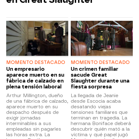
MOMENTO DESTACADO
MOMENTO DESTACADO
Un empresario
Un crimen familiar
aparece muerto en su
sacude Great
fábrica de calzado en
Slaughter durante una
plena tensión laboral
fiesta sorpresa
Arthur Millington, dueño
La llegada de Jeanie
de una fábrica de calzado,
desde Escocia acaba
aparece muerto en su
desatando viejas
despacho después de
tensiones familiares que
exigir jornadas
terminan en tragedia. La
interminables a sus
hermana Boniface deberá
empleadas sin pagarles
descubrir quién mató a la
las horas extra. La
víctima y qué papel jugó